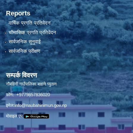
Reports
वार्षिक प्रगति प्रतिवेदन
चौमासिक प्रगति प्रतिवेदन
सार्वजनिक सुनुवाई
सार्वजनिक परीक्षण
सम्पर्क विवरण
नौबहिनी गाउँपालिका बाहाने प्युठान
फोन: +9779857836020
इमेल:
info@naubahinimun.gov.np
माेवाइल एप