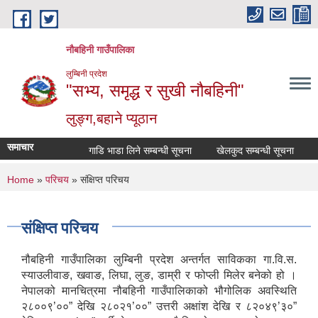
Skip to main content
नौबहिनी गाउँपालिका
लुम्बिनी प्रदेश
"सभ्य, समृद्ध र सुखी नौबहिनी"
लुङ्ग,बहाने प्यूठान
समाचार
गाडि भाडा लिने सम्बन्धी सूचना
खेलकुद सम्बन्धी सूचना
कार्य
You are here
Home
»
परिचय
» संक्षिप्त परिचय
संक्षिप्त परिचय
नौबहिनी गाउँपालिका लुम्बिनी प्रदेश अन्तर्गत साविकका गा.वि.स.
स्याउलीवाङ, खवाङ, लिघा, लुङ, डाम्री र फोप्ली मिलेर बनेको हो ।
नेपालको मानचित्रमा नौबहिनी गाउँपालिकाको भौगोलिक अवस्थिति
२८००९’००” देखि २८०२१’००” उत्तरी अक्षांश देखि र ८२०४९’३०”