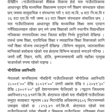
देखिँदैन ।गाउँपालिकाको शैक्षिक विकास हेर्दा यस गाउँपालिकामा
आधारभूत देखि माध्यमिक शिक्षासम्म प्रदान गर्ने शिक्षण संस्थाहरु रहेका
छन् जसमा सामुदायिक र संस्थागत गरी ९ वटा मा.वि, ७ वटा नि.मा.वि र
२६ वटा प्रा.वि गरी जम्मा ४२ वटा शिक्षण संस्थाहरु संचालित छन् ।
यस गाउँपालिकामा आधारभूत देखि माध्यामिक शिक्षा सम्म प्रदान
गर्नेविद्यालयहरु रहेका छन् भने उच्च शिक्षाको लागि स्थानीय विद्यार्थीहरु
नजिकका नगरपालिका तथा जिल्ला बाहिर निर्भर हुनुपरेको देखिन्छ ।
तसर्थ उच्च शिक्षा, प्राविधिक शिक्षा र व्यवहारिक शिक्षा विकासको लागि
नयाँ शिक्षा योजना ल्याउनुपर्ने देखिन्छ ।विभिन्न समुदाय, जातजातीका
मानिसको बसोबास रहेको यस क्षेत्रमा विभिन्न चाडपर्व मनाउने गरिन्छ ।
जस्तै दशैँ, तिहार, माघि, होलि, कृष्णजन्माष्टमी आदि यहाँका प्रमुख
चाडपर्वको रुपमा रहेको पाइन्छ ।
भौगोलिक अवस्थिति
नेपालको मानचित्रमा नौबहिनी गाउँपालिकाको भौगोलिक अवस्थिति
२८००९’००” देखि २८०२१’००” उत्तरी अक्षांश देखि र ८२०४९’३०”
देखि ८३००१’००” पूर्वी देशान्तरसम्म फैलिएको छ ।प्यूठान जिल्लामा
अवस्थित२१३.४१वर्ग कि.मि. क्षेत्रफल रहेको यस नौबहिनी गाउँपालिका
समुद्र सतहबाट न्यूनतम ८७४ मिटरदेखि अधिकतम३६०६ मिटरसम्मको
उचाइमा रहेको छ ।२१३.४१ वर्ग.कि.मी. क्षेत्रफल रहेको यस
गाउँपालिकाको पूर्वमा गौमुखी र झिमरुक गाउँपालिका, पश्चिममा रोल्पा