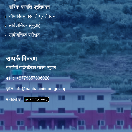
वार्षिक प्रगति प्रतिवेदन
चौमासिक प्रगति प्रतिवेदन
सार्वजनिक सुनुवाई
सार्वजनिक परीक्षण
सम्पर्क विवरण
नौबहिनी गाउँपालिका बाहाने प्युठान
फोन: +9779857836020
इमेल:
info@naubahinimun.gov.np
माेवाइल एप