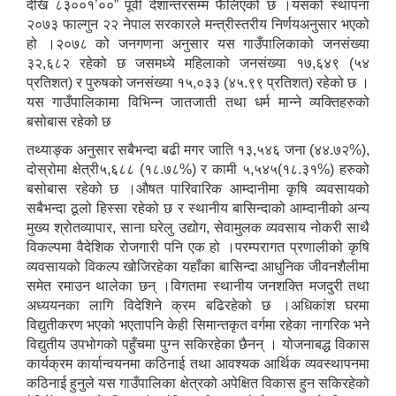
देखि ८३००१’००” पूर्वी देशान्तरसम्म फैलिएको छ ।यसको स्थापना
२०७३ फाल्गुन २२ नेपाल सरकारले मन्त्रीस्तरीय निर्णयअनुसार भएको
हो ।२०७८ को जनगणना अनुसार यस गाउँपालिकाको जनसंख्या
३२,६८२ रहेको छ जसमध्ये महिलाको जनसंख्या १७,६४९ (५४
प्रतिशत) र पुरुषको जनसंख्या १५,०३३ (४५.९९ प्रतिशत) रहेको छ ।
यस गाउँपालिकामा विभिन्न जातजाती तथा धर्म मान्ने व्यक्तिहरुको
बसोबास रहेको छ
तथ्याङ्क अनुसार सबैभन्दा बढी मगर जाति १३,५४६ जना (४४.७२%),
दोस्रोमा क्षेत्री५,६८८ (१८.७८%) र कामी ५,५४५(१८.३१%) हरुको
बसोबास रहेको छ ।औषत पारिवारिक आम्दानीमा कृषि व्यवसायको
सबैभन्दा ठूलो हिस्सा रहेको छ र स्थानीय बासिन्दाको आम्दानीको अन्य
मुख्य श्रोतव्यापार, साना घरेलु उद्योग, सेवामुलक व्यवसाय नोकरी साथै
विकल्पमा वैदेशिक रोजगारी पनि एक हो ।परम्परागत प्रणालीको कृषि
व्यवसायको विकल्प खोजिरहेका यहाँका बासिन्दा आधुनिक जीवनशैलीमा
समेत रमाउन थालेका छन् ।विगतमा स्थानीय जनशक्ति मजदुरी तथा
अध्ययनका लागि विदेशिने क्रम बढिरहेको छ ।अधिकांश घरमा
विद्युतीकरण भएको भएतापनि केही सिमान्तकृत वर्गमा रहेका नागरिक भने
विद्युतीय उपभोगको पहुँचमा पुग्न सकिरहेका छैनन् । योजनाबद्ध विकास
कार्यक्रम कार्यान्वयनमा कठिनाई तथा आवश्यक आर्थिक व्यवस्थापनमा
कठिनाई हुनुले यस गाउँपालिका क्षेत्रको अपेक्षित विकास हुन सकिरहेको