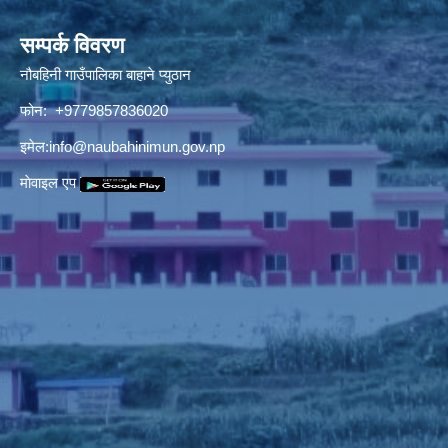
सम्पर्क विवरण
नौबहिनी गाउँपालिका बाहाने प्युठान
फोन: +9779857836020
इमेल:
info@naubahinimun.gov.np
माेवाइल एप