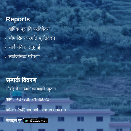
Reports
वार्षिक प्रगति प्रतिवेदन
चौमासिक प्रगति प्रतिवेदन
सार्वजनिक सुनुवाई
सार्वजनिक परीक्षण
सम्पर्क विवरण
नौबहिनी गाउँपालिका बाहाने प्युठान
फोन: +9779857836020
इमेल:
info@naubahinimun.gov.np
माेवाइल एप