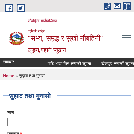
Skip to main content
नौबहिनी गाउँपालिका
लुम्बिनी प्रदेश
"सभ्य, समृद्ध र सुखी नौबहिनी"
लुङ्ग,बहाने प्यूठान
समाचार
गाडि भाडा लिने सम्बन्धी सूचना
खेलकुद सम्बन्धी सूचना
You are here
Home
» सुझाव तथा गुनासो
सुझाव तथा गुनासो
नाम
प्रकार
*