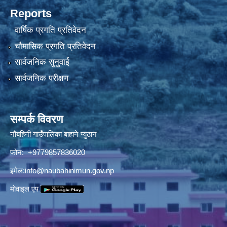
Reports
वार्षिक प्रगति प्रतिवेदन
चौमासिक प्रगति प्रतिवेदन
सार्वजनिक सुनुवाई
सार्वजनिक परीक्षण
सम्पर्क विवरण
नौबहिनी गाउँपालिका बाहाने प्युठान
फोन: +9779857836020
इमेल:
info@naubahinimun.gov.np
माेवाइल एप