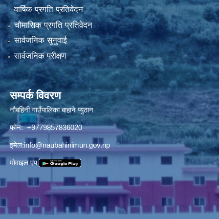
वार्षिक प्रगति प्रतिवेदन
चौमासिक प्रगति प्रतिवेदन
सार्वजनिक सुनुवाई
सार्वजनिक परीक्षण
सम्पर्क विवरण
नौबहिनी गाउँपालिका बाहाने प्युठान
फोन: +9779857836020
इमेल:
info@naubahinimun.gov.np
माेवाइल एप