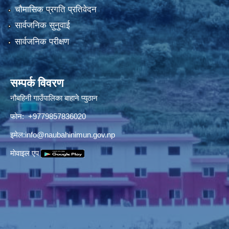
चौमासिक प्रगति प्रतिवेदन
सार्वजनिक सुनुवाई
सार्वजनिक परीक्षण
सम्पर्क विवरण
नौबहिनी गाउँपालिका बाहाने प्युठान
फोन: +9779857836020
इमेल:
info@naubahinimun.gov.np
माेवाइल एप