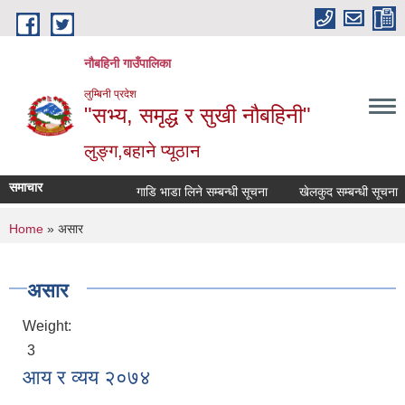
Skip to main content
नौबहिनी गाउँपालिका
लुम्बिनी प्रदेश
"सभ्य, समृद्ध र सुखी नौबहिनी"
लुङ्ग,बहाने प्यूठान
समाचार
गाडि भाडा लिने सम्बन्धी सूचना
खेलकुद सम्बन्धी सूचना
You are here
Home
» असार
असार
Weight:
3
आय र व्यय २०७४