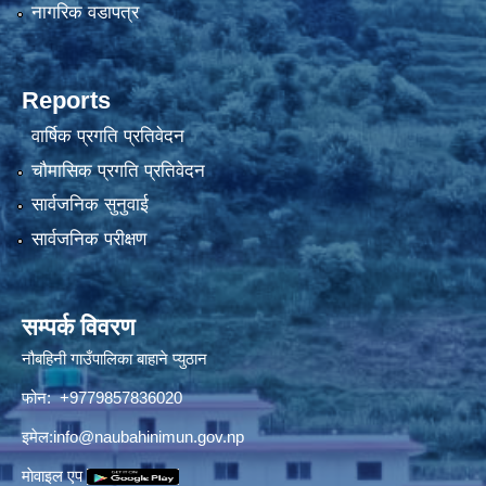
नागरिक वडापत्र
Reports
वार्षिक प्रगति प्रतिवेदन
चौमासिक प्रगति प्रतिवेदन
सार्वजनिक सुनुवाई
सार्वजनिक परीक्षण
सम्पर्क विवरण
नौबहिनी गाउँपालिका बाहाने प्युठान
फोन: +9779857836020
इमेल:
info@naubahinimun.gov.np
माेवाइल एप