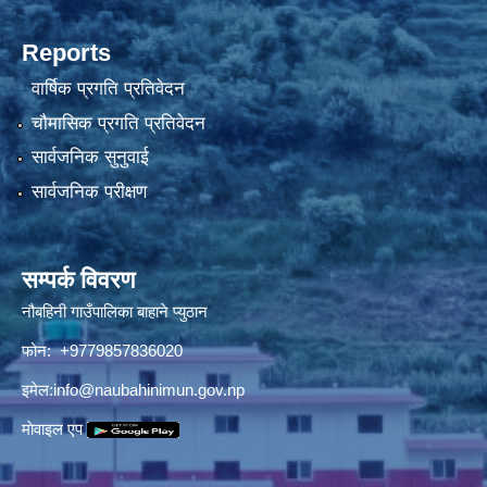
Reports
वार्षिक प्रगति प्रतिवेदन
चौमासिक प्रगति प्रतिवेदन
सार्वजनिक सुनुवाई
सार्वजनिक परीक्षण
सम्पर्क विवरण
नौबहिनी गाउँपालिका बाहाने प्युठान
फोन: +9779857836020
इमेल:
info@naubahinimun.gov.np
माेवाइल एप