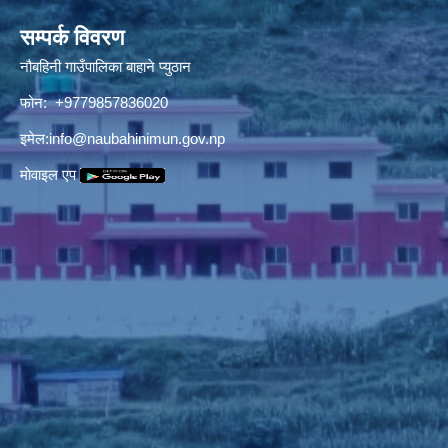
सम्पर्क विवरण
नौबहिनी गाउँपालिका बाहाने प्युठान
फोन: +9779857836020
इमेल:
info@naubahinimun.gov.np
माेवाइल एप