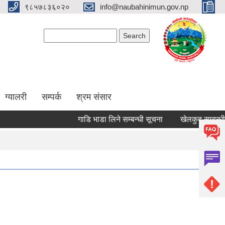
९८५७८३६०२०
info@naubahinimun.gov.np
Search form
Search
ग्यालरी
सम्पर्क
श्रम संसार
गाडि भाडा लिने सम्बन्धी सूचना
खेलकुद सम्बन्धी सूचन