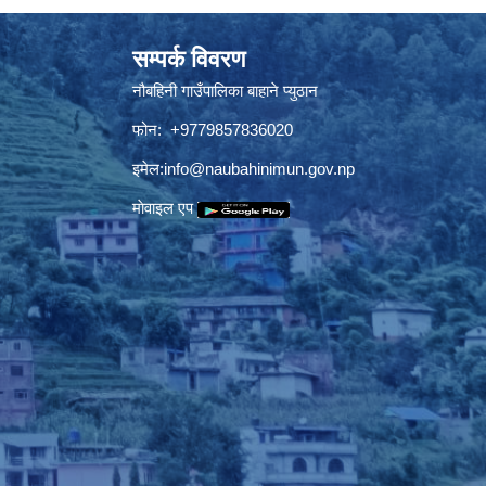
सम्पर्क विवरण
नौबहिनी गाउँपालिका बाहाने प्युठान
फोन: +9779857836020
इमेल:
info@naubahinimun.gov.np
माेवाइल एप