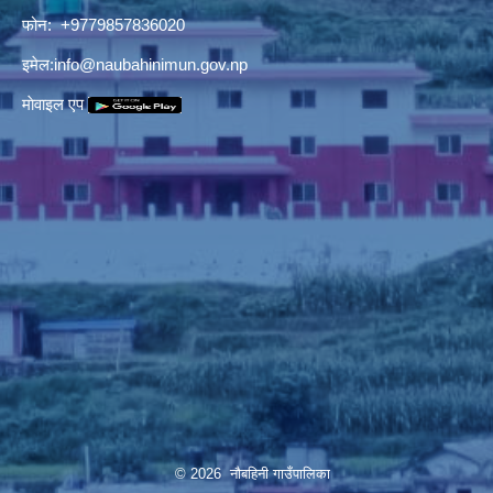
फोन: +9779857836020
इमेल:
info@naubahinimun.gov.np
माेवाइल एप
© 2026 नौबहिनी गाउँपालिका