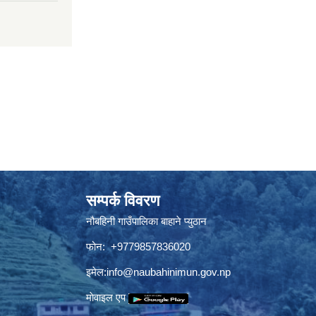
सम्पर्क विवरण
नौबहिनी गाउँपालिका बाहाने प्युठान
फोन: +9779857836020
इमेल:
info@naubahinimun.gov.np
माेवाइल एप