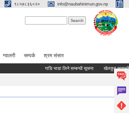
९८५७८३६०२०
info@naubahinimun.gov.np
Search form
Search
ग्यालरी
सम्पर्क
श्रम संसार
गाडि भाडा लिने सम्बन्धी सूचना
खेलकुद सम्बन्धी सूच