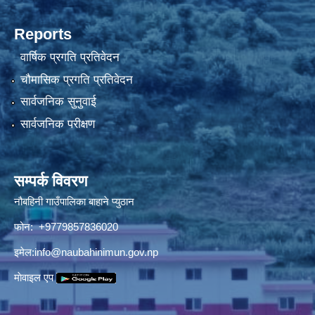
Reports
वार्षिक प्रगति प्रतिवेदन
चौमासिक प्रगति प्रतिवेदन
सार्वजनिक सुनुवाई
सार्वजनिक परीक्षण
सम्पर्क विवरण
नौबहिनी गाउँपालिका बाहाने प्युठान
फोन: +9779857836020
इमेल:
info@naubahinimun.gov.np
माेवाइल एप