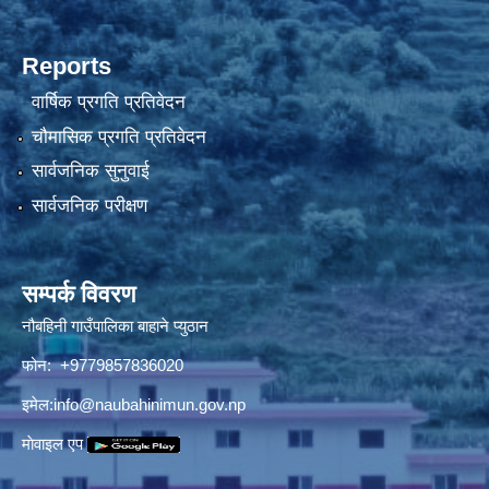
Reports
वार्षिक प्रगति प्रतिवेदन
चौमासिक प्रगति प्रतिवेदन
सार्वजनिक सुनुवाई
सार्वजनिक परीक्षण
सम्पर्क विवरण
नौबहिनी गाउँपालिका बाहाने प्युठान
फोन: +9779857836020
इमेल:
info@naubahinimun.gov.np
माेवाइल एप