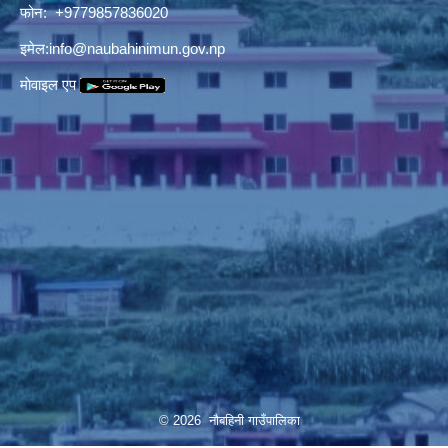
फोन: +9779857836020
इमेल:
info@naubahinimun.gov.np
माेवाइल एप
© 2026 नौबहिनी गाउँपालिका