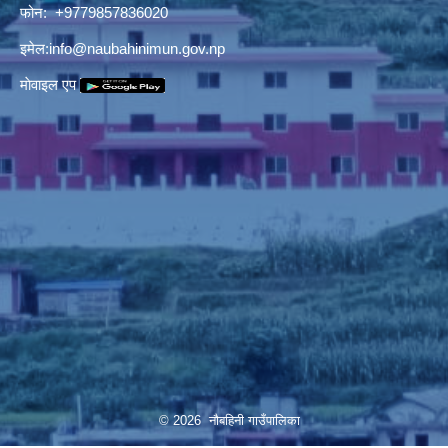
फोन: +9779857836020
इमेल:
info@naubahinimun.gov.np
माेवाइल एप
© 2026 नौबहिनी गाउँपालिका