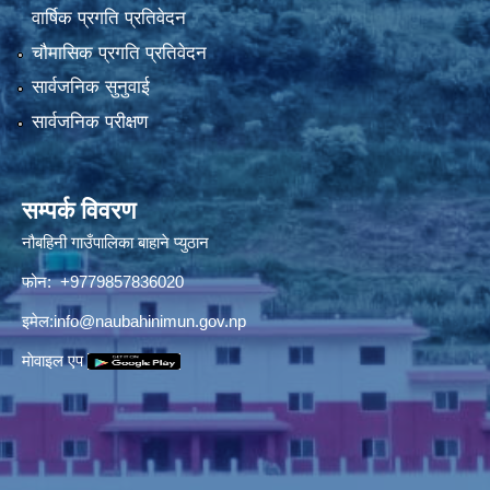
वार्षिक प्रगति प्रतिवेदन
चौमासिक प्रगति प्रतिवेदन
सार्वजनिक सुनुवाई
सार्वजनिक परीक्षण
सम्पर्क विवरण
नौबहिनी गाउँपालिका बाहाने प्युठान
फोन: +9779857836020
इमेल:
info@naubahinimun.gov.np
माेवाइल एप