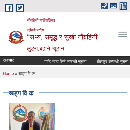
Skip to main content
नौबहिनी गाउँपालिका
लुम्बिनी प्रदेश
"सभ्य, समृद्ध र सुखी नौबहिनी"
लुङ्ग,बहाने प्यूठान
समाचार
गाडि भाडा लिने सम्बन्धी सूचना
खेलकुद सम्बन्धी सूचना
You are here
Home
» खड्ग वि क
खड्ग वि क