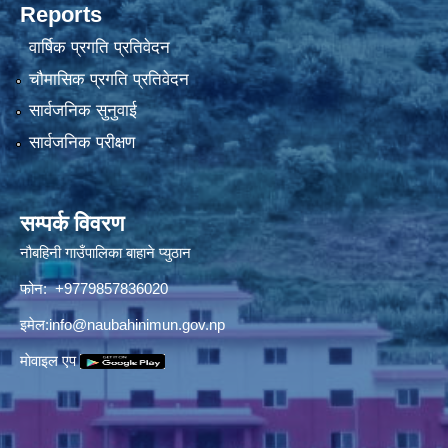
Reports
वार्षिक प्रगति प्रतिवेदन
चौमासिक प्रगति प्रतिवेदन
सार्वजनिक सुनुवाई
सार्वजनिक परीक्षण
सम्पर्क विवरण
नौबहिनी गाउँपालिका बाहाने प्युठान
फोन: +9779857836020
इमेल:
info@naubahinimun.gov.np
माेवाइल एप