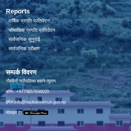
Reports
वार्षिक प्रगति प्रतिवेदन
चौमासिक प्रगति प्रतिवेदन
सार्वजनिक सुनुवाई
सार्वजनिक परीक्षण
सम्पर्क विवरण
नौबहिनी गाउँपालिका बाहाने प्युठान
फोन: +9779857836020
इमेल:
info@naubahinimun.gov.np
माेवाइल एप