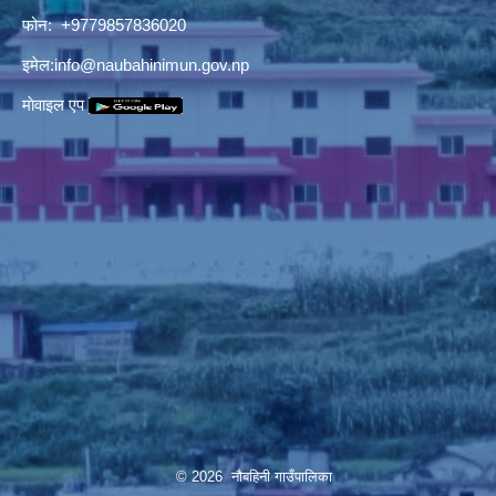
फोन: +9779857836020
इमेल:
info@naubahinimun.gov.np
माेवाइल एप
© 2026 नौबहिनी गाउँपालिका