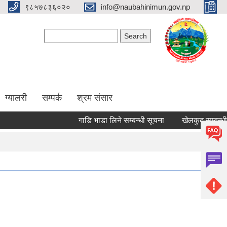
९८५७८३६०२०
info@naubahinimun.gov.np
Search form
Search
ग्यालरी
सम्पर्क
श्रम संसार
गाडि भाडा लिने सम्बन्धी सूचना
खेलकुद सम्बन्धी सूचन