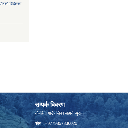
्रोतको बिक्रिका
सम्पर्क विवरण
नौबहिनी गाउँपालिका बाहाने प्युठान
फोन: +9779857836020