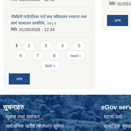
मिति:
01/03/
नौबहिनी गाउँपालिका गाउँ सभा सचिवालय स्थापना तथा
अन्य
कार्य सञ्चालन कार्यविधि, २०८२
मिति:
01/20/2026 - 12:34
Pages
1
2
3
4
5
6
7
8
next ›
last »
अन्य
सुचनाहरु
eGov serv
सूचना तथा समाचार
घटना दर्ता
सार्वजनिक खरीद /बोलपत्र सूचना
सामाजिक सुरक्ष