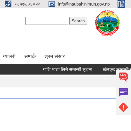
९८५७८३६०२०
info@naubahinimun.gov.np
Search form
Search
ग्यालरी
सम्पर्क
श्रम संसार
गाडि भाडा लिने सम्बन्धी सूचना
खेलकुद सम्बन्धी सूचन