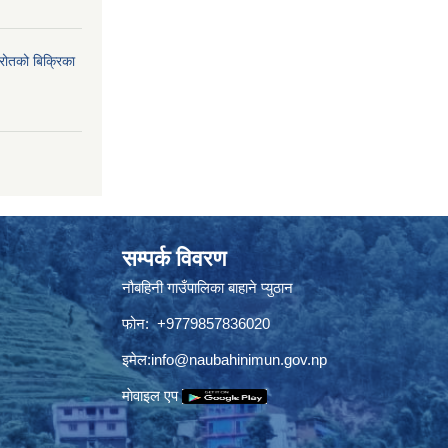
्रोतको बिक्रिका
सम्पर्क विवरण
नौबहिनी गाउँपालिका बाहाने प्युठान
फोन: +9779857836020
इमेल:
info@naubahinimun.gov.np
माेवाइल एप