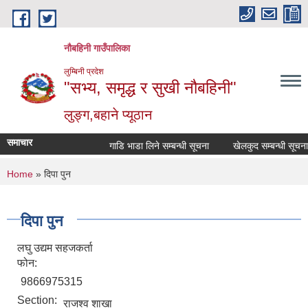
Skip to main content
नौबहिनी गाउँपालिका
लुम्बिनी प्रदेश
"सभ्य, समृद्ध र सुखी नौबहिनी"
लुङ्ग,बहाने प्यूठान
समाचार
गाडि भाडा लिने सम्बन्धी सूचना
खेलकुद सम्बन्धी सूचना
You are here
Home
» दिपा पुन
दिपा पुन
लघु उद्यम सहजकर्ता
फोन:
9866975315
Section:
राजश्व शाखा