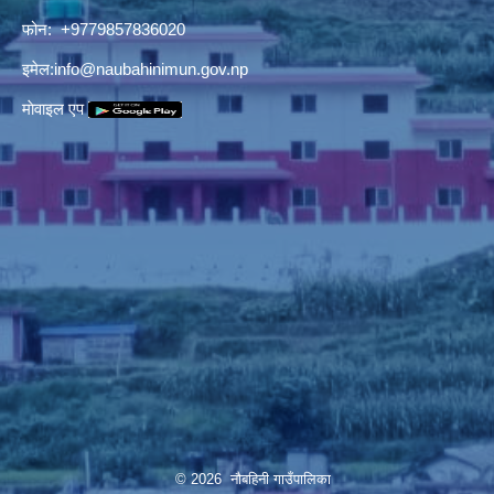
फोन: +9779857836020
इमेल:
info@naubahinimun.gov.np
माेवाइल एप
© 2026 नौबहिनी गाउँपालिका