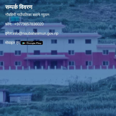
सम्पर्क विवरण
नौबहिनी गाउँपालिका बाहाने प्युठान
फोन: +9779857836020
इमेल:
info@naubahinimun.gov.np
माेवाइल एप