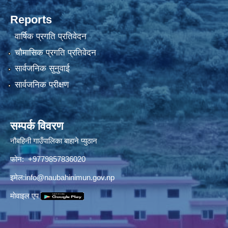
Reports
वार्षिक प्रगति प्रतिवेदन
चौमासिक प्रगति प्रतिवेदन
सार्वजनिक सुनुवाई
सार्वजनिक परीक्षण
सम्पर्क विवरण
नौबहिनी गाउँपालिका बाहाने प्युठान
फोन: +9779857836020
इमेल:
info@naubahinimun.gov.np
माेवाइल एप