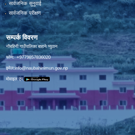
सार्वजनिक सुनुवाई
सार्वजनिक परीक्षण
सम्पर्क विवरण
नौबहिनी गाउँपालिका बाहाने प्युठान
फोन: +9779857836020
इमेल:
info@naubahinimun.gov.np
माेवाइल एप