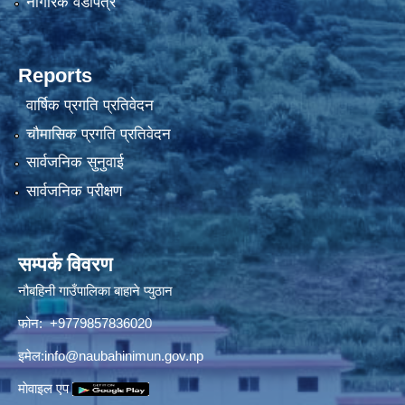
नागरिक वडापत्र
Reports
वार्षिक प्रगति प्रतिवेदन
चौमासिक प्रगति प्रतिवेदन
सार्वजनिक सुनुवाई
सार्वजनिक परीक्षण
सम्पर्क विवरण
नौबहिनी गाउँपालिका बाहाने प्युठान
फोन: +9779857836020
इमेल:
info@naubahinimun.gov.np
माेवाइल एप