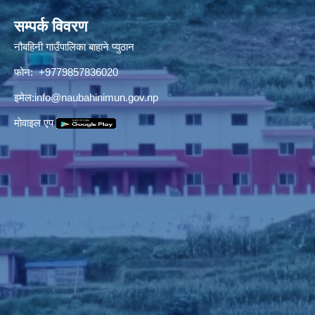
सम्पर्क विवरण
नौबहिनी गाउँपालिका बाहाने प्युठान
फोन: +9779857836020
इमेल:
info@naubahinimun.gov.np
माेवाइल एप