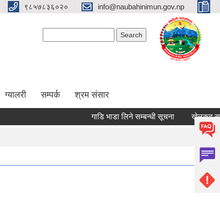
९८५७८३६०२०
info@naubahinimun.gov.np
Search form
Search
ग्यालरी
सम्पर्क
श्रम संसार
गाडि भाडा लिने सम्बन्धी सूचना
खेलकुद सम्बन्ध