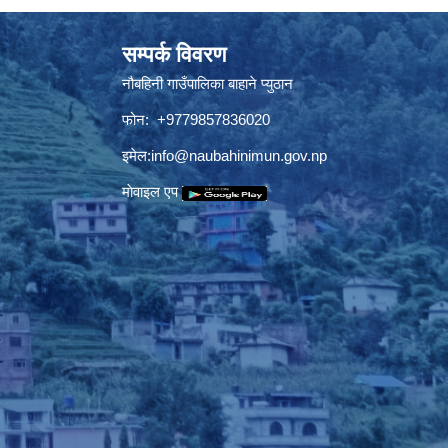
सम्पर्क विवरण
नौबहिनी गाउँपालिका बाहाने प्युठान
फोन: +9779857836020
इमेल:
info@naubahinimun.gov.np
माेवाइल एप