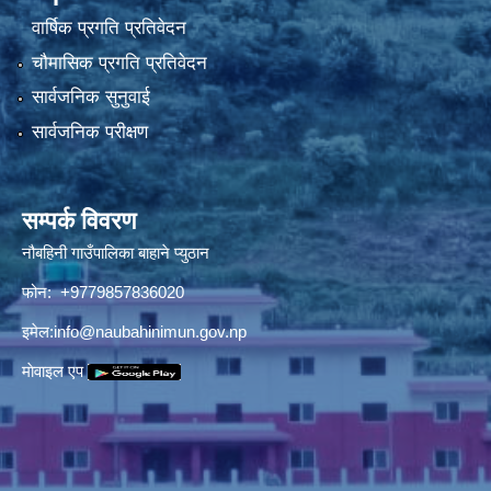
वार्षिक प्रगति प्रतिवेदन
चौमासिक प्रगति प्रतिवेदन
सार्वजनिक सुनुवाई
सार्वजनिक परीक्षण
सम्पर्क विवरण
नौबहिनी गाउँपालिका बाहाने प्युठान
फोन: +9779857836020
इमेल:
info@naubahinimun.gov.np
माेवाइल एप