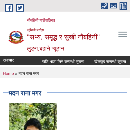
Skip to main content
नौबहिनी गाउँपालिका
लुम्बिनी प्रदेश
"सभ्य, समृद्ध र सुखी नौबहिनी"
लुङ्ग,बहाने प्यूठान
समाचार
गाडि भाडा लिने सम्बन्धी सूचना
खेलकुद सम्बन्धी सूचना
You are here
Home
» मदन राना मगर
मदन राना मगर