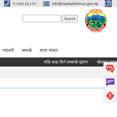
९८५७८३६०२०
info@naubahinimun.gov.np
Search form
Search
ग्यालरी
सम्पर्क
श्रम संसार
गाडि भाडा लिने सम्बन्धी सूचना
खेलकुद सम्बन्धी स