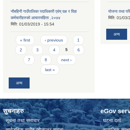
नौबहिनी गाउँपालिका पदाधिकारी एवंम् दक्ष र विज्ञ
याेजना तथा पर
कर्मचारीहरुको आचारसंहिता ,२०७४
मिति:
01/03/
मिति:
01/03/2019 - 15:54
अन्य
Pages
« first
‹ previous
1
2
3
4
5
6
7
8
next ›
last »
अन्य
सुचनाहरु
eGov serv
सूचना तथा समाचार
घटना दर्ता
सार्वजनिक खरीद /बोलपत्र सूचना
सामाजिक सुरक्ष