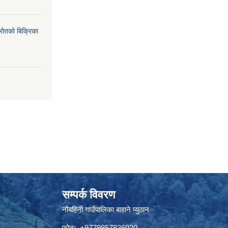
्रोतको बिक्रिका
सम्पर्क विवरण
नौबहिनी गाउँपालिका बाहाने प्युठान
फोन: +9779857836020