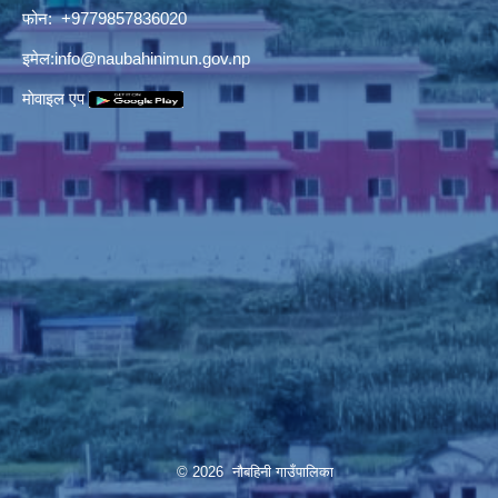
फोन: +9779857836020
इमेल:
info@naubahinimun.gov.np
माेवाइल एप
© 2026 नौबहिनी गाउँपालिका