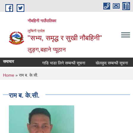
Skip to main content
नौबहिनी गाउँपालिका
लुम्बिनी प्रदेश
"सभ्य, समृद्ध र सुखी नौबहिनी"
लुङ्ग,बहाने प्यूठान
समाचार
गाडि भाडा लिने सम्बन्धी सूचना
खेलकुद सम्बन्धी सूचना
क
You are here
Home
» राम ब. के.सी.
राम ब. के.सी.