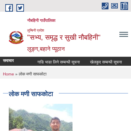
Skip to main content
नौबहिनी गाउँपालिका
लुम्बिनी प्रदेश
"सभ्य, समृद्ध र सुखी नौबहिनी"
लुङ्ग,बहाने प्यूठान
समाचार
गाडि भाडा लिने सम्बन्धी सूचना
खेलकुद सम्बन्धी सूचना
कार
You are here
Home
» लोक मणी साफकोटा
लोक मणी साफकोटा