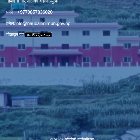
नौबहिनी गाउँपालिका बाहाने प्युठान
फोन: +9779857836020
इमेल:
info@naubahinimun.gov.np
माेवाइल एप
© 2026 नौबहिनी गाउँपालिका