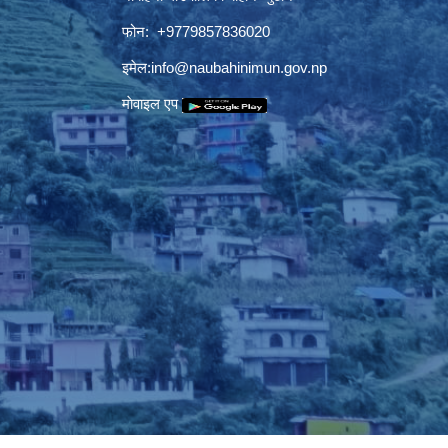
फोन: +9779857836020
इमेल:
info@naubahinimun.gov.np
माेवाइल एप