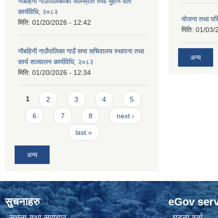
नौबहिनी गाउँपालिकाको जलस्रोत तथा मुहान दर्ता
कार्यविधि, २०८२
याेजना तथा पर
मिति:
01/20/2026 - 12:42
मिति:
01/03/
नौबहिनी गाउँपालिका गाउँ सभा सचिवालय स्थापना तथा
अन्य
कार्य सञ्चालन कार्यविधि, २०८२
मिति:
01/20/2026 - 12:34
Pages
1
2
3
4
5
6
7
8
next ›
last »
अन्य
सुचनाहरु
eGov serv
सूचना तथा समाचार
घटना दर्ता