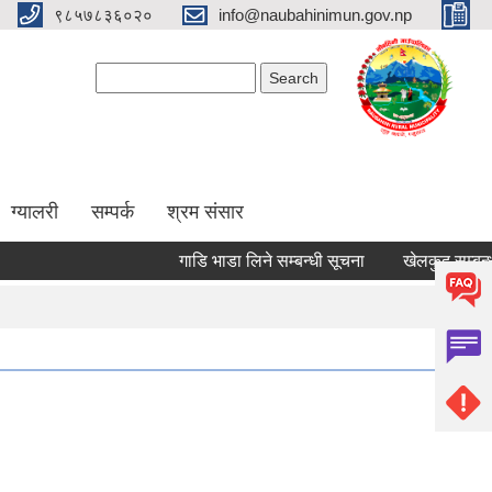
९८५७८३६०२०
info@naubahinimun.gov.np
Search form
Search
ग्यालरी
सम्पर्क
श्रम संसार
गाडि भाडा लिने सम्बन्धी सूचना
खेलकुद सम्बन्धी सू