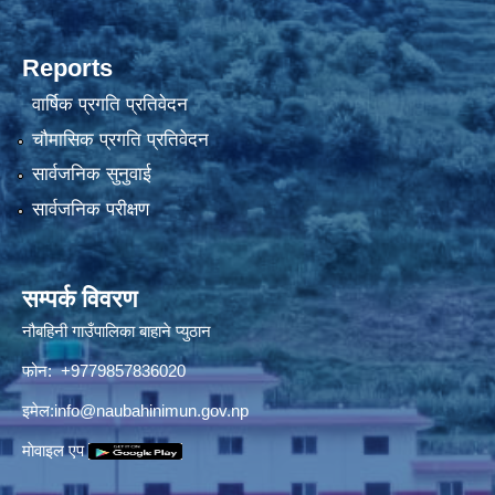
Reports
वार्षिक प्रगति प्रतिवेदन
चौमासिक प्रगति प्रतिवेदन
सार्वजनिक सुनुवाई
सार्वजनिक परीक्षण
सम्पर्क विवरण
नौबहिनी गाउँपालिका बाहाने प्युठान
फोन: +9779857836020
इमेल:
info@naubahinimun.gov.np
माेवाइल एप