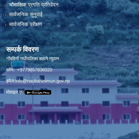
चौमासिक प्रगति प्रतिवेदन
सार्वजनिक सुनुवाई
सार्वजनिक परीक्षण
सम्पर्क विवरण
नौबहिनी गाउँपालिका बाहाने प्युठान
फोन: +9779857836020
इमेल:
info@naubahinimun.gov.np
माेवाइल एप