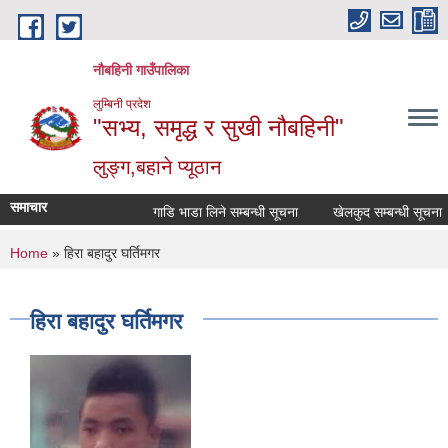
Skip to main content
नौबहिनी गाउँपालिका
लुम्बिनी प्रदेश
"सभ्य, समृद्ध र सुखी नौबहिनी"
लुङ्ग,बहाने प्यूठान
समाचार
गाडि भाडा लिने सम्बन्धी सूचना
खेलकुद सम्बन्धी सूचना
You are here
Home
» हिरा बहादुर घर्तिमगर
हिरा बहादुर घर्तिमगर