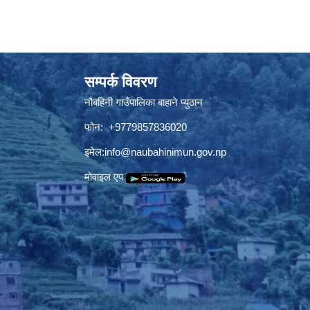
सम्पर्क विवरण
नौबहिनी गाउँपालिका बाहाने प्युठान
फोन: +9779857836020
इमेल:
info@naubahinimun.gov.np
माेवाइल एप