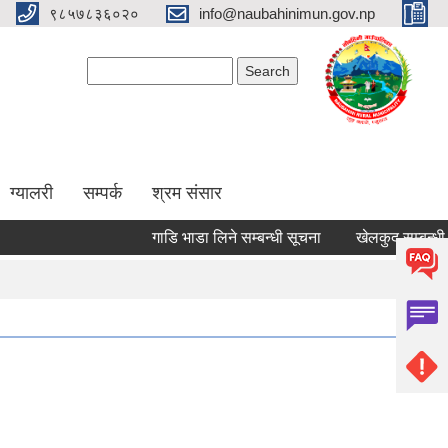
९८५७८३६०२०
info@naubahinimun.gov.np
Search form
Search
ग्यालरी
सम्पर्क
श्रम संसार
गाडि भाडा लिने सम्बन्धी सूचना
खेलकुद सम्बन्धी सूचन