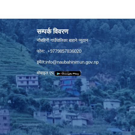
सम्पर्क विवरण
नौबहिनी गाउँपालिका बाहाने प्युठान
फोन: +9779857836020
इमेल:
info@naubahinimun.gov.np
माेवाइल एप