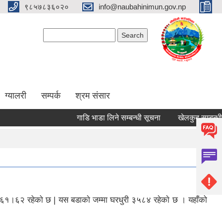
९८५७८३६०२०
info@naubahinimun.gov.np
Search form
Search
ग्यालरी
सम्पर्क
श्रम संसार
गाडि भाडा लिने सम्बन्धी सूचना
खेलकुद सम्बन्धी सूच
६१।६२ रहेकाे छ | यस बडाकाे जम्मा घरधुरी ३५८४ रहेकाे छ । यहाँको