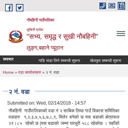
Skip to main content
नौबहिनी गाउँपालिका
लुम्बिनी प्रदेश
"सभ्य, समृद्ध र सुखी नौबहिनी"
लुङ्ग,बहाने प्यूठान
समाचार
गाडि भाडा लिने सम्बन्धी सूचना
खेलकुद सम्बन्धी सूचना
का
You are here
Home
»
वडा कार्यालयहरु
» २ नं. वडा
२ नं. वडा
Submitted on:
Wed, 02/14/2018 - 14:57
नाैबहिनी गाउँपालिकाको वडा नं २ साबिक लिघा गाउँ विकास समितिका
वडाहरु १,२,३,४,५,६,७,८,९, मिलेर बनेको छ यस बडाकाे क्षेत्रफल
२९।८५ रहेकाे छ |यस बडाकाे जम्मा घरधुरी ५८८ रहेकाेछ । यहाँको