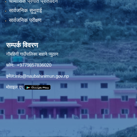
चौमासिक प्रगति प्रतिवेदन
सार्वजनिक सुनुवाई
सार्वजनिक परीक्षण
सम्पर्क विवरण
नौबहिनी गाउँपालिका बाहाने प्युठान
फोन: +9779857836020
इमेल:
info@naubahinimun.gov.np
माेवाइल एप