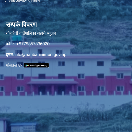
सार्वजनिक परीक्षण
सम्पर्क विवरण
नौबहिनी गाउँपालिका बाहाने प्युठान
फोन: +9779857836020
इमेल:
info@naubahinimun.gov.np
माेवाइल एप