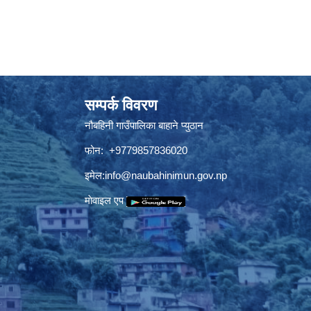
सम्पर्क विवरण
नौबहिनी गाउँपालिका बाहाने प्युठान
फोन: +9779857836020
इमेल:
info@naubahinimun.gov.np
माेवाइल एप