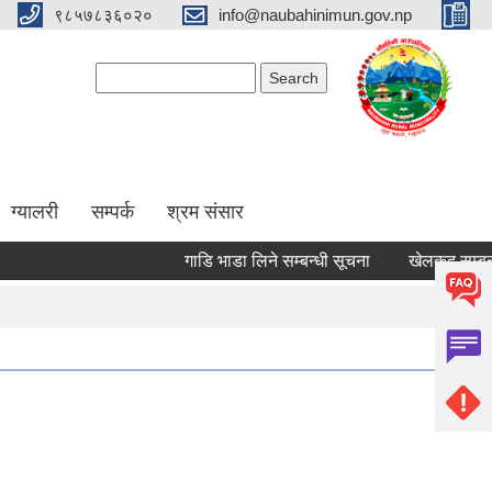
९८५७८३६०२०
info@naubahinimun.gov.np
Search form
Search
ग्यालरी
सम्पर्क
श्रम संसार
गाडि भाडा लिने सम्बन्धी सूचना
खेलकुद सम्बन्धी स