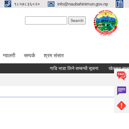
९८५७८३६०२०
info@naubahinimun.gov.np
Search form
Search
ग्यालरी
सम्पर्क
श्रम संसार
गाडि भाडा लिने सम्बन्धी सूचना
खेलकुद सम्बन्धी 