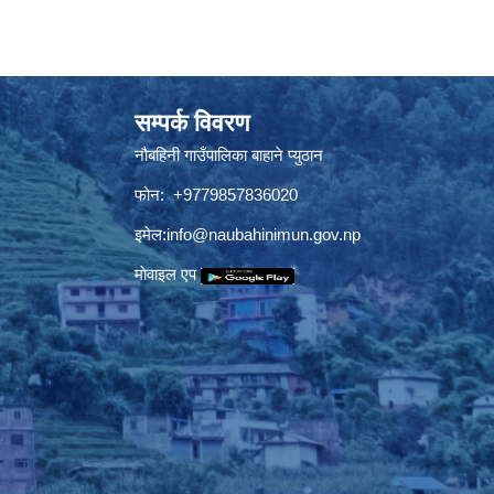
सम्पर्क विवरण
नौबहिनी गाउँपालिका बाहाने प्युठान
फोन: +9779857836020
इमेल:
info@naubahinimun.gov.np
माेवाइल एप