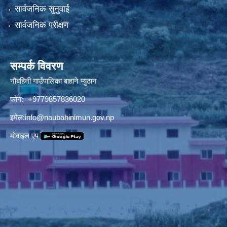
सार्वजनिक सुनुवाई
सार्वजनिक परीक्षण
सम्पर्क विवरण
नौबहिनी गाउँपालिका बाहाने प्युठान
फोन: +9779857836020
इमेल:
info@naubahinimun.gov.np
माेवाइल एप