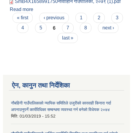
SmB4X1658991750नौवाहिनि गाउपालिका, २०७९ (1).pdf
Read more
about मलेप रिपोर्ट आ व २०७८.७९
Pages
« first
‹ previous
1
2
3
4
5
6
7
8
next ›
last »
ऐन, कानुन तथा निर्देशिका
नौबहिनी गाउँपालिकाको न्यायिक समितिले उजुरीको कारवाही किनारा गर्दा
अपनाउनुपर्ने कार्यविधिका सम्बन्धमा व्यवस्था गर्न बनेको विधेयक २०७४
मिति:
01/03/2019 - 15:52