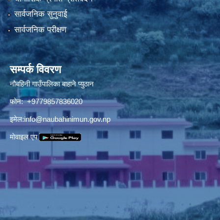
सार्वजनिक सुनुवाई
सार्वजनिक परीक्षण
सम्पर्क विवरण
नौबहिनी गाउँपालिका बाहाने प्युठान
फोन: +9779857836020
इमेल:
info@naubahinimun.gov.np
माेवाइल एप