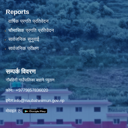
Reports
वार्षिक प्रगति प्रतिवेदन
चौमासिक प्रगति प्रतिवेदन
सार्वजनिक सुनुवाई
सार्वजनिक परीक्षण
सम्पर्क विवरण
नौबहिनी गाउँपालिका बाहाने प्युठान
फोन: +9779857836020
इमेल:
info@naubahinimun.gov.np
माेवाइल एप