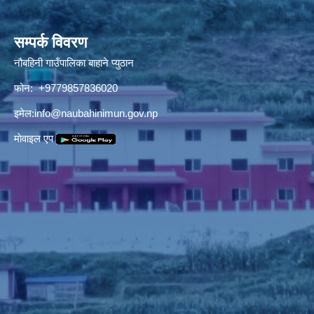
सम्पर्क विवरण
नौबहिनी गाउँपालिका बाहाने प्युठान
फोन: +9779857836020
इमेल:
info@naubahinimun.gov.np
माेवाइल एप