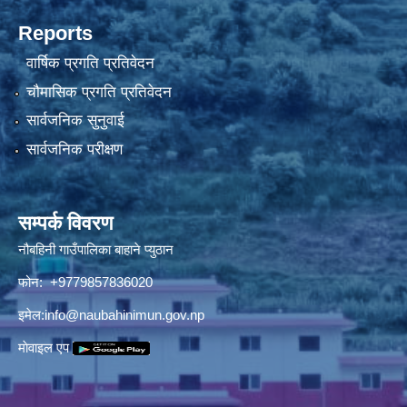
Reports
वार्षिक प्रगति प्रतिवेदन
चौमासिक प्रगति प्रतिवेदन
सार्वजनिक सुनुवाई
सार्वजनिक परीक्षण
सम्पर्क विवरण
नौबहिनी गाउँपालिका बाहाने प्युठान
फोन: +9779857836020
इमेल:
info@naubahinimun.gov.np
माेवाइल एप