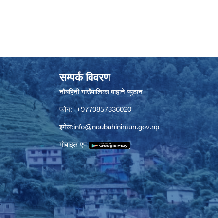
सम्पर्क विवरण
नौबहिनी गाउँपालिका बाहाने प्युठान
फोन: +9779857836020
इमेल:
info@naubahinimun.gov.np
माेवाइल एप