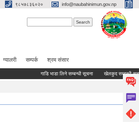
९८५७८३६०२०
info@naubahinimun.gov.np
Search form
Search
ग्यालरी
सम्पर्क
श्रम संसार
गाडि भाडा लिने सम्बन्धी सूचना
खेलकुद सम्बन्धी सूचना