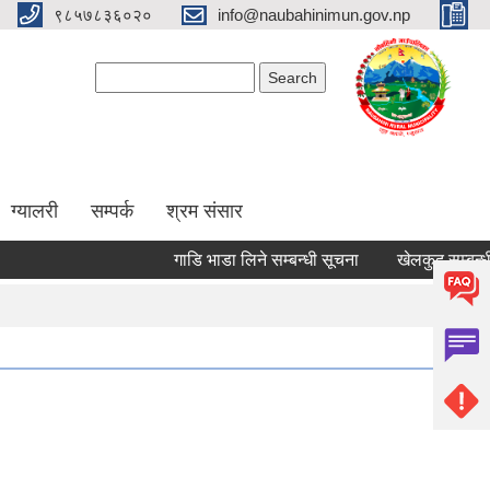
९८५७८३६०२०
info@naubahinimun.gov.np
Search form
Search
ग्यालरी
सम्पर्क
श्रम संसार
गाडि भाडा लिने सम्बन्धी सूचना
खेलकुद सम्बन्धी सूच