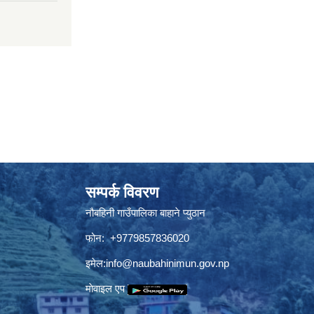
सम्पर्क विवरण
नौबहिनी गाउँपालिका बाहाने प्युठान
फोन: +9779857836020
इमेल:
info@naubahinimun.gov.np
माेवाइल एप